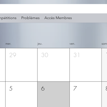
pétitions
Problèmes
Accès Membres
mer.
jeu.
ven.
sam
29
30
31
5
6
7