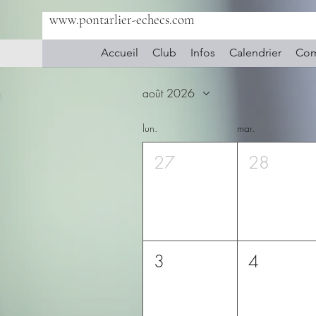
www.pontarlier-echecs.com
Accueil
Club
Infos
Calendrier
Com
août 2026
lun.
mar.
27
28
3
4