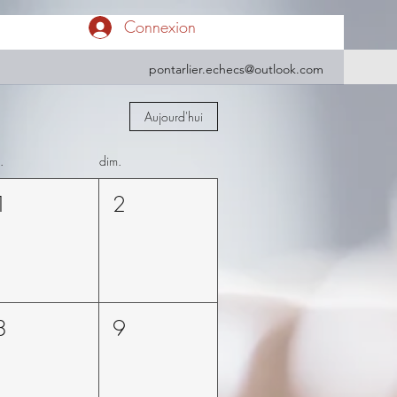
Connexion
pontarlier.echecs@outlook.com
Aujourd'hui
.
dim.
1
2
8
9